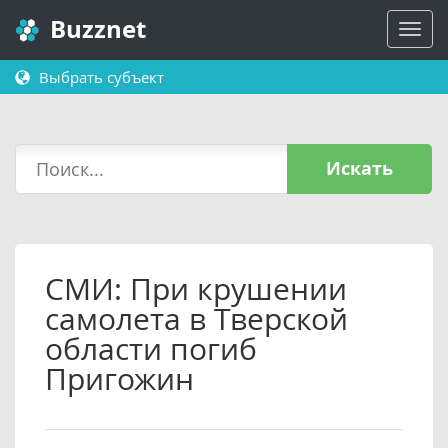
Buzznet
Выбрать субъект
Искать
СМИ: При крушении
самолета в Тверской
области погиб
Пригожин