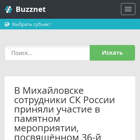
Buzznet
Выбрать субъект
Искать
В Михайловске
сотрудники СК России
приняли участие в
памятном
мероприятии,
посвящённом 36-й