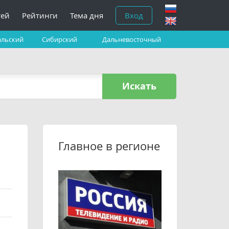
тей
Рейтинги
Тема дня
Вход
альский
Сибирский
Дальневосточный
Искать
Главное в регионе