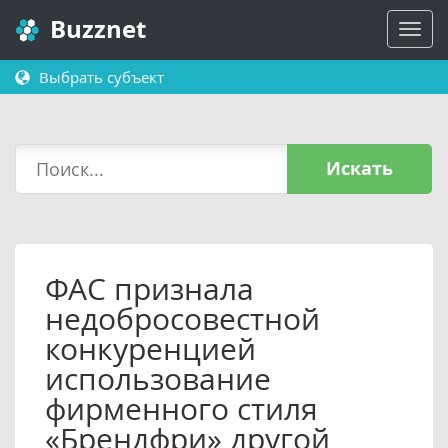
Buzznet
Выбрать субъект
Искать
ФАС признала
недобросовестной
конкуренцией
использование
фирменного стиля
«Брендфри» другой