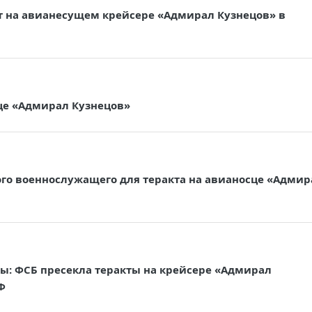
т на авианесущем крейсере «Адмирал Кузнецов» в
це «Адмирал Кузнецов»
ого военнослужащего для теракта на авианосце «Адмир
ы: ФСБ пресекла теракты на крейсере «Адмирал
Ф