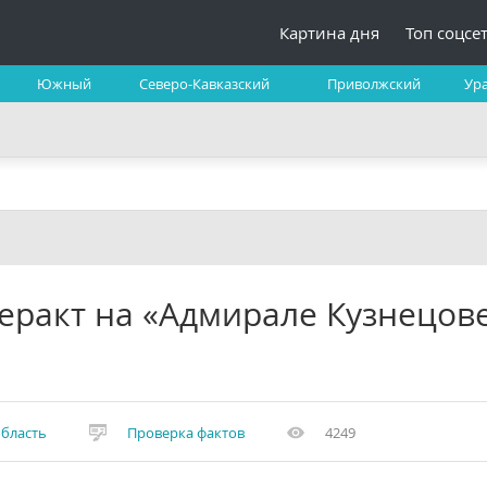
Картина дня
Топ соцсе
Южный
Северо-Кавказский
Приволжский
Ур
еракт на «Адмирале Кузнецов
бласть
Проверка фактов
4249