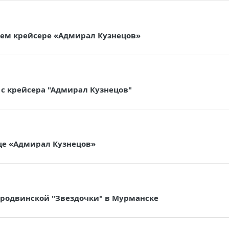
щем крейсере «Адмирал Кузнецов»
 с крейсера "Адмирал Кузнецов"
це «Адмирал Кузнецов»
еродвинской "Звездочки" в Мурманске