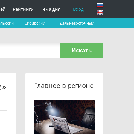
тей
Рейтинги
Тема дня
Вход
альский
Сибирский
Дальневосточный
Искать
е»
Главное в регионе