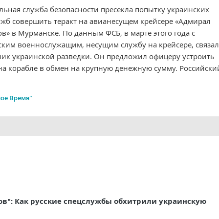
льная служба безопасности пресекла попытку украинских
ужб совершить теракт на авианесущем крейсере «Адмирал
в» в Мурманске. По данным ФСБ, в марте этого года с
ским военнослужащим, несущим службу на крейсере, связал
ник украинской разведки. Он предложил офицеру устроить
на корабле в обмен на крупную денежную сумму. Российский
ое Время"
цов": Как русские спецслужбы обхитрили украинскую