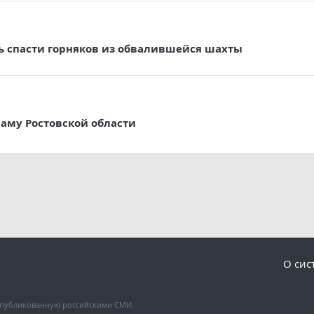
сь спасти горняков из обвалившейся шахты
му Ростовской области
О сис
, опубликованную российскими СМИ.