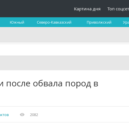
Картина дня
Топ соцсе
Южный
Северо-Кавказский
Приволжский
Ур
и после обвала пород в
актов
2082