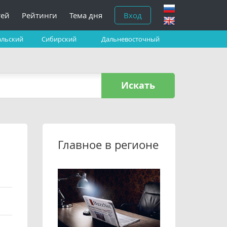
тей
Рейтинги
Тема дня
Вход
альский
Сибирский
Дальневосточный
Искать
Главное в регионе