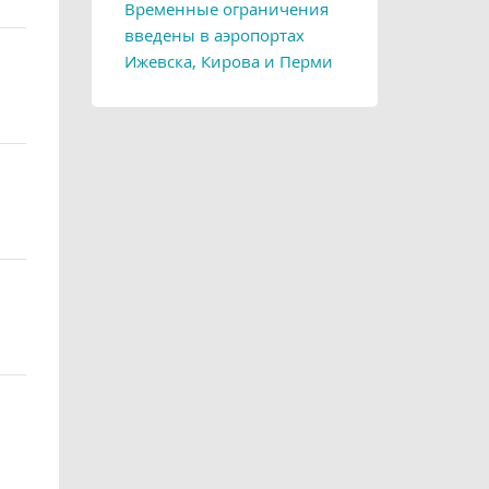
Временные ограничения
введены в аэропортах
Ижевска, Кирова и Перми