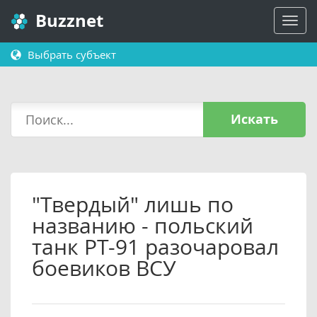
Buzznet
Выбрать субъект
Искать
"Твердый" лишь по
названию - польский
танк PT-91 разочаровал
боевиков ВСУ