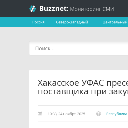
Buzznet:
Мониторинг СМИ
Россия
Северо-Западный
Центральный
Хакасское УФАС прес
поставщика при зак
10:33, 24 ноября 2025
Республика