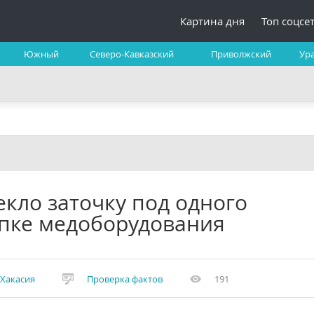
Картина дня
Топ соцсе
Южный
Северо-Кавказский
Приволжский
Ур
екло заточку под одного
упке медоборудования
 Хакасия
Проверка фактов
191