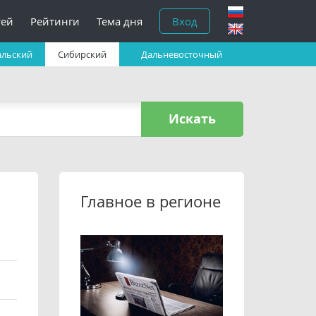
тей
Рейтинги
Тема дня
Вход
альский
Сибирский
Дальневосточный
Искать
Главное в регионе