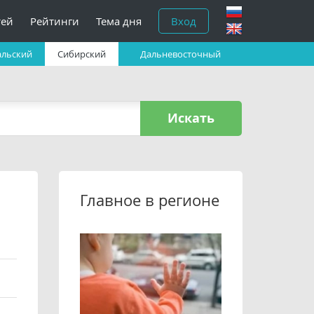
тей
Рейтинги
Тема дня
Вход
альский
Сибирский
Дальневосточный
Искать
Главное в регионе